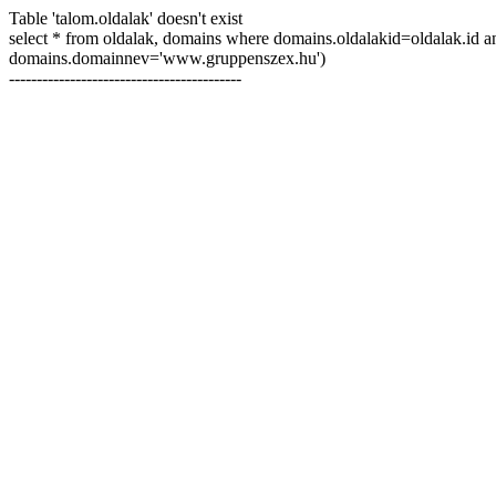
Table 'talom.oldalak' doesn't exist
select * from oldalak, domains where domains.oldalakid=oldalak.id 
domains.domainnev='www.gruppenszex.hu')
------------------------------------------