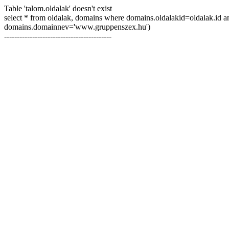
Table 'talom.oldalak' doesn't exist
select * from oldalak, domains where domains.oldalakid=oldalak.id 
domains.domainnev='www.gruppenszex.hu')
------------------------------------------